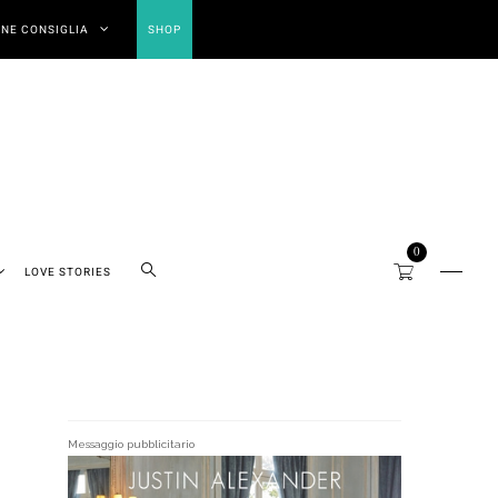
NE CONSIGLIA
SHOP
0
LOVE STORIES
Messaggio pubblicitario