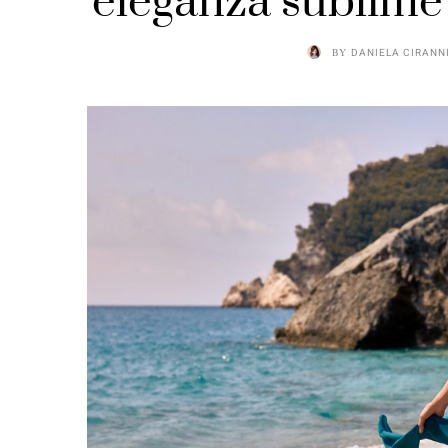
eleganza sublime 
BY
DANIELA CIRANN