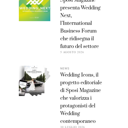
Sposi Magazine
presenta Wedding
Next,
l’International
Business Forum
che ridisegna il
futuro del settore
5 AGOSTO 2026
NEWS
Wedding Icons, il
progetto editoriale
di Sposi Magazine
che valorizza i
protagonisti del
Wedding
contemporaneo
30 LUGLIO 2026