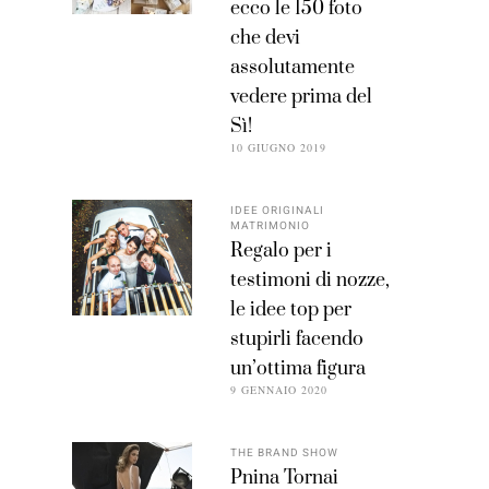
ecco le 150 foto
che devi
assolutamente
vedere prima del
Sì!
10 GIUGNO 2019
IDEE ORIGINALI
MATRIMONIO
Regalo per i
testimoni di nozze,
le idee top per
stupirli facendo
un’ottima figura
9 GENNAIO 2020
THE BRAND SHOW
Pnina Tornai