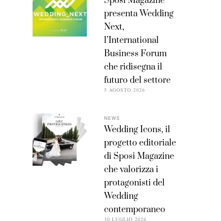
Sposi Magazine
presenta Wedding
Next,
l’International
Business Forum
che ridisegna il
futuro del settore
5 AGOSTO 2026
NEWS
Wedding Icons, il
progetto editoriale
di Sposi Magazine
che valorizza i
protagonisti del
Wedding
contemporaneo
30 LUGLIO 2026