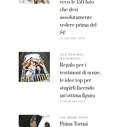
ecco le 150 foto
che devi
assolutamente
vedere prima del
Sì!
10 GIUGNO 2019
IDEE ORIGINALI
MATRIMONIO
Regalo per i
testimoni di nozze,
le idee top per
stupirli facendo
un’ottima figura
9 GENNAIO 2020
THE BRAND SHOW
Pnina Tornai