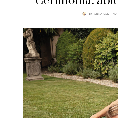
Cerimonia: abit
BY
ANNA SAMPINO