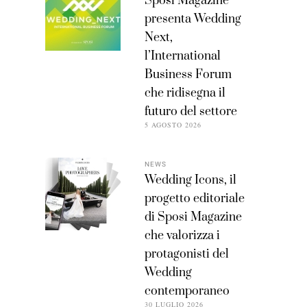
Sposi Magazine
presenta Wedding
Next,
l’International
Business Forum
che ridisegna il
futuro del settore
5 AGOSTO 2026
NEWS
Wedding Icons, il
progetto editoriale
di Sposi Magazine
che valorizza i
protagonisti del
Wedding
contemporaneo
30 LUGLIO 2026