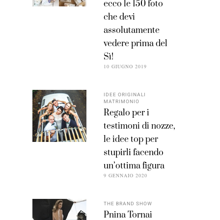
ecco le 150 foto
che devi
assolutamente
vedere prima del
Sì!
10 GIUGNO 2019
IDEE ORIGINALI
MATRIMONIO
Regalo per i
testimoni di nozze,
le idee top per
stupirli facendo
un’ottima figura
9 GENNAIO 2020
THE BRAND SHOW
Pnina Tornai