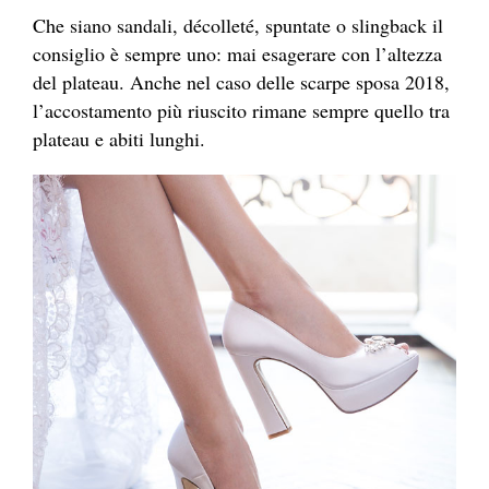
Che sian
o sanda
li, décolleté, spuntate o slingback il
consiglio è sempre uno: mai esagerare con l’altezza
de
l plate
au. Anche nel caso dell
e scar
pe sposa 2018,
l’accostamento più riuscito rimane sempre quello tr
a
plate
au e abiti lunghi.