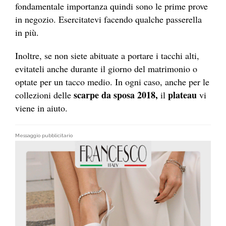
fondamentale importanza quindi sono le prime prove
in negozio. Esercitatevi facendo qualche passerella
in più.
Inoltre, se non siete abituate a portare i t
acchi
alti,
evitateli anche durante il giorno del m
atrimonio
o
optate per un t
acco
medio. In ogni caso, anche per le
s
carpe
da sposa 2018,
p
lateau
c
ollezioni
delle
il
vi
viene in aiuto.
Messaggio pubblicitario