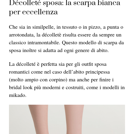
Décolleté sposa: la scarpa bianca
per eccellenza
Che sia in similpelle, i
n tessu
to o in pizzo, a punta o
arrotondata, la décolletè risulta essere da sempre un
classico intramontabile. Questo modello d
i scar
pa da
sposa inoltre si adatta ad ogni genere di abito.
La décolleté è perfetta sia per gli outfit sposa
romantici come nel caso dell’abito principessa
(molto ampio con corpino) ma anche per finire i
brida
l lo
ok più moderni e costruiti, come i modelli in
mikado.