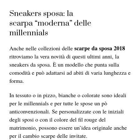
Sneakers sposa: la
scarpa “moderna” delle
millennials
s
c
a
r
p
e da sposa 2018
Anche nelle
collezion
i delle
ritroviamo la vera novità di questi ultimi anni, la
sneakers da sposa. È un modello che punta sulla
comodità e può adattarsi ad abiti di varia lunghezza e
forma.
In
tessut
o o in pizzo, bianche o colorate sono ideali
per le millennials e per tutte le spose un pò
anticonvenzionali. Se personalizzate con le iniziali
degli sposi o con il colore del fil rouge del
matrimonio, possono essere un’idea originale anche
per il cambio
scarp
e delle invitate.