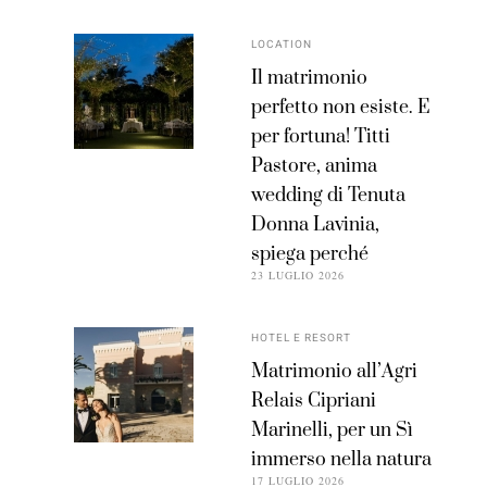
LOCATION
Il matrimonio
perfetto non esiste. E
per fortuna! Titti
Pastore, anima
wedding di Tenuta
Donna Lavinia,
spiega perché
23 LUGLIO 2026
HOTEL E RESORT
Matrimonio all’Agri
Relais Cipriani
Marinelli, per un Sì
immerso nella natura
17 LUGLIO 2026