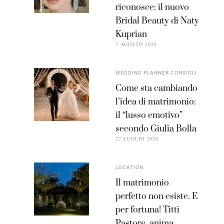
riconosce: il nuovo
Bridal Beauty di Naty
Kuprian
7 AGOSTO 2026
WEDDING PLANNER CONSIGLI
Come sta cambiando
l’idea di matrimonio:
il “lusso emotivo”
secondo Giulia Bolla
27 LUGLIO 2026
LOCATION
Il matrimonio
perfetto non esiste. E
per fortuna! Titti
Pastore, anima