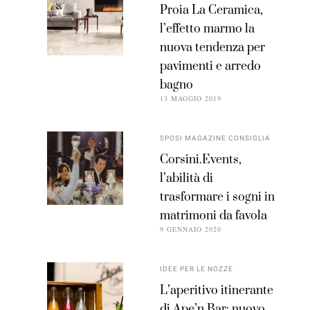
Proia La Ceramica,
l’effetto marmo la
nuova tendenza per
pavimenti e arredo
bagno
13 MAGGIO 2019
SPOSI MAGAZINE CONSIGLIA
Corsini.Events,
l’abilità di
trasformare i sogni in
matrimoni da favola
9 GENNAIO 2020
IDEE PER LE NOZZE
L’aperitivo itinerante
di Ape’n Bar: nuovo