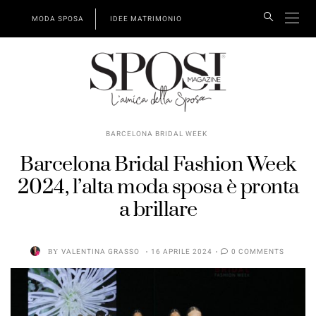
MODA SPOSA
IDEE MATRIMONIO
BARCELONA BRIDAL WEEK
Barcelona Bridal Fashion Week
2024, l’alta moda sposa è pronta
a brillare
BY
VALENTINA GRASSO
16 APRILE 2024
0 COMMENTS