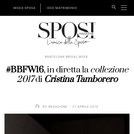
MODA SPOSA
IDEE MATRIMONIO
BARCELONA BRIDAL WEEK
#BBFW16
, in diretta la
collezione
2017
di
Cristina Tamborero
BY
REDAZIONE
27 APRILE 2016