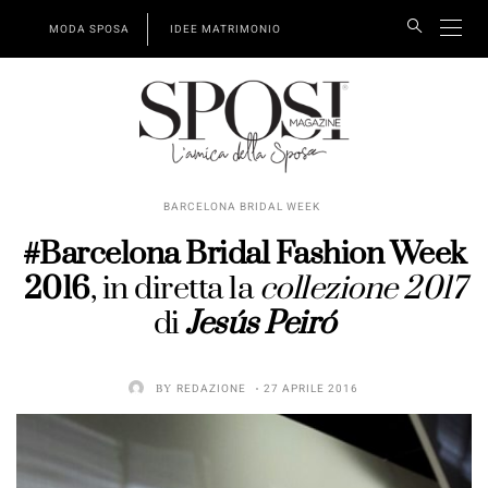
MODA SPOSA
IDEE MATRIMONIO
BARCELONA BRIDAL WEEK
#Barcelona Bridal Fashion Week
2016
, in diretta la
collezione 2017
di
Jesús Peiró
BY
REDAZIONE
27 APRILE 2016