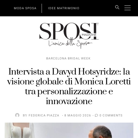
MODA SPOSA
IDEE MATRIMONIO
BARCELONA BRIDAL WEEK
Intervista a Davyd Hotsyridze: la
visione globale di Monica Loretti
tra personalizzazione e
innovazione
BY
FEDERICA PIAZZA
8 MAGGIO 2026
0 COMMENTS