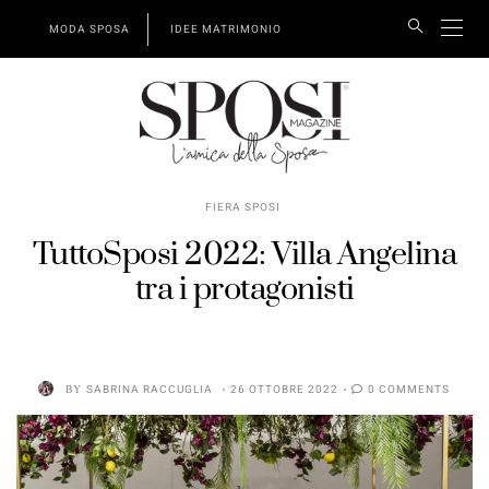
MODA SPOSA
IDEE MATRIMONIO
FIERA SPOSI
TuttoSposi 2022: Villa Angelina
tra i protagonisti
BY
SABRINA RACCUGLIA
26 OTTOBRE 2022
0 COMMENTS