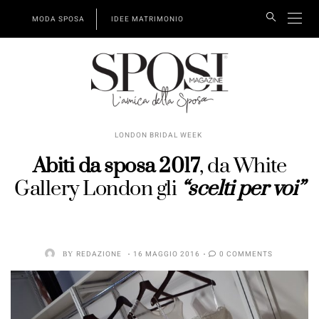
MODA SPOSA
IDEE MATRIMONIO
LONDON BRIDAL WEEK
Abiti da sposa 2017
, da White
Gallery London gli
“scelti per voi”
BY
REDAZIONE
16 MAGGIO 2016
0 COMMENTS