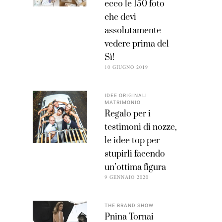
ecco le 150 foto
che devi
assolutamente
vedere prima del
Sì!
10 GIUGNO 2019
IDEE ORIGINALI
MATRIMONIO
Regalo per i
testimoni di nozze,
le idee top per
stupirli facendo
un’ottima figura
9 GENNAIO 2020
THE BRAND SHOW
Pnina Tornai