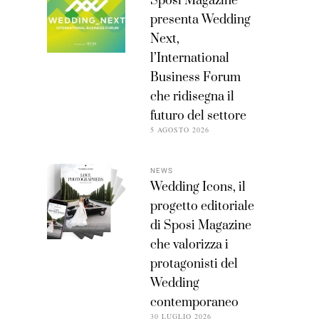
Sposi Magazine
presenta Wedding
Next,
l’International
Business Forum
che ridisegna il
futuro del settore
5 AGOSTO 2026
NEWS
Wedding Icons, il
progetto editoriale
di Sposi Magazine
che valorizza i
protagonisti del
Wedding
contemporaneo
30 LUGLIO 2026