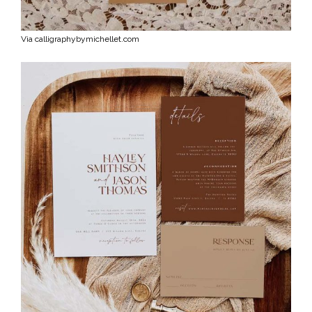
Via calligraphybymichellet.com