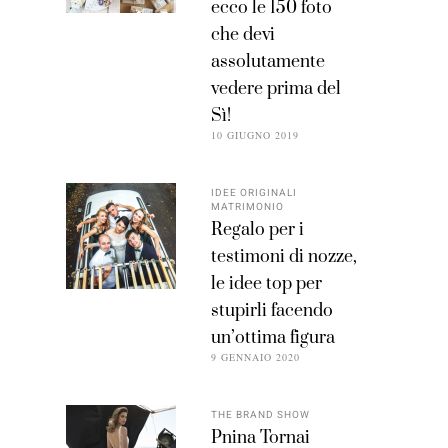
ecco le 150 foto
che devi
assolutamente
vedere prima del
Sì!
10 GIUGNO 2019
IDEE ORIGINALI
MATRIMONIO
Regalo per i
testimoni di nozze,
le idee top per
stupirli facendo
un’ottima figura
9 GENNAIO 2020
THE BRAND SHOW
Pnina Tornai