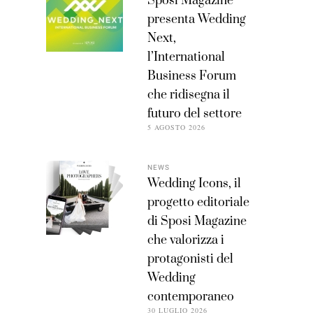
Sposi Magazine
presenta Wedding
Next,
l’International
Business Forum
che ridisegna il
futuro del settore
5 AGOSTO 2026
NEWS
Wedding Icons, il
progetto editoriale
di Sposi Magazine
che valorizza i
protagonisti del
Wedding
contemporaneo
30 LUGLIO 2026