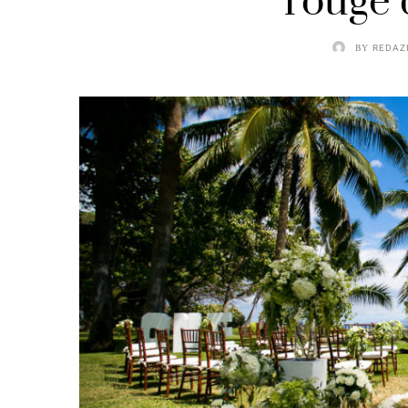
rouge 
BY
REDAZ