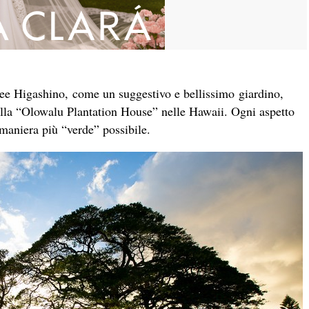
ee Higashino, come un suggestivo e bellissimo giardino,
della “Olowalu Plantation House” nelle Hawaii. Ogni aspetto
 maniera più “verde” possibile.