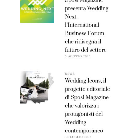
Sposi Magazine
presenta Wedding
Next,
l’International
Business Forum
che ridisegna il
futuro del settore
5 AGOSTO 2026
NEWS
Wedding Icons, il
progetto editoriale
di Sposi Magazine
che valorizza i
protagonisti del
Wedding
contemporaneo
30 LUGLIO 2026