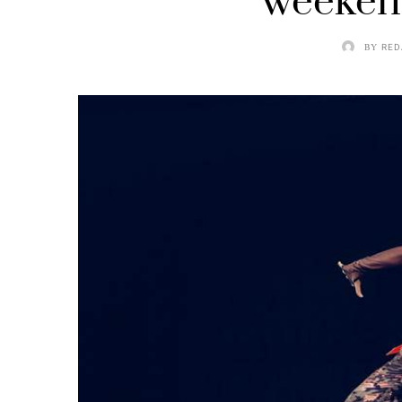
weekend
BY
RED