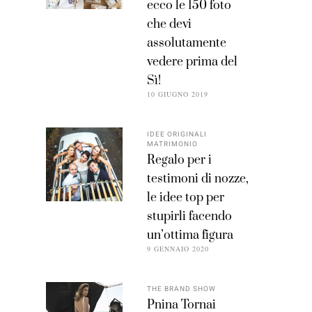
ecco le 150 foto
che devi
assolutamente
vedere prima del
Sì!
10 GIUGNO 2019
IDEE ORIGINALI
MATRIMONIO
Regalo per i
testimoni di nozze,
le idee top per
stupirli facendo
un’ottima figura
9 GENNAIO 2020
THE BRAND SHOW
Pnina Tornai