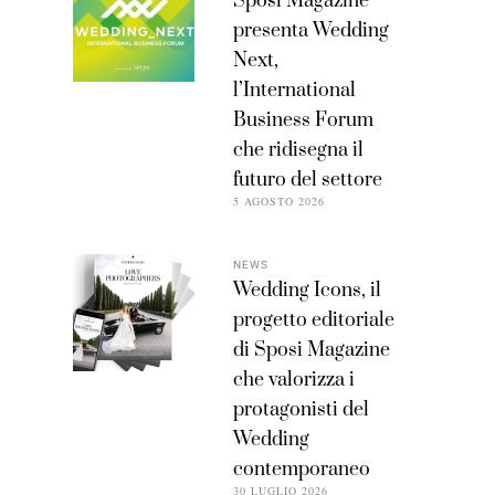
Sposi Magazine
presenta Wedding
Next,
l’International
Business Forum
che ridisegna il
futuro del settore
5 AGOSTO 2026
NEWS
Wedding Icons, il
progetto editoriale
di Sposi Magazine
che valorizza i
protagonisti del
Wedding
contemporaneo
30 LUGLIO 2026