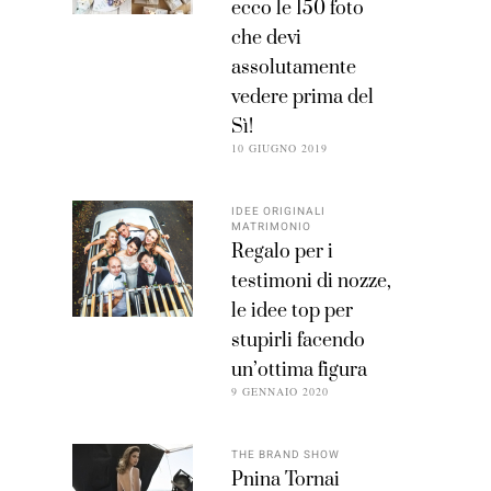
ecco le 150 foto
che devi
assolutamente
vedere prima del
Sì!
10 GIUGNO 2019
IDEE ORIGINALI
MATRIMONIO
Regalo per i
testimoni di nozze,
le idee top per
stupirli facendo
un’ottima figura
9 GENNAIO 2020
THE BRAND SHOW
Pnina Tornai