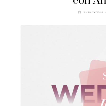
con An
BY
REDAZIONE