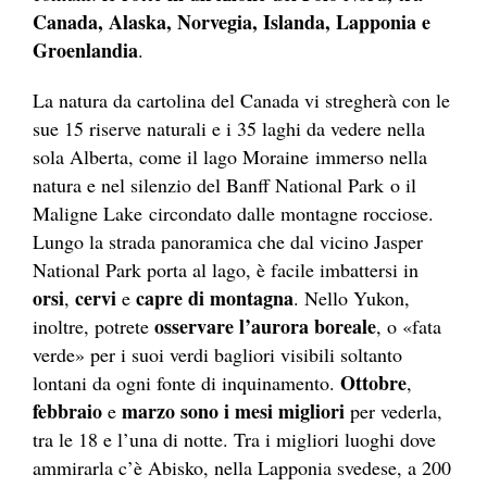
Canada, Alaska, Norvegia, Islanda, Lapponia e
Groenlandia
.
La natura da cartolina del
Canada
vi stregherà con le
sue 15 riserve naturali e i 35 laghi da vedere nella
sola Alberta, come il
lago Moraine
immerso nella
natura e nel silenzio del
Banff National Park
o il
Maligne Lake
circondato dalle montagne rocciose.
Lungo la strada panoramica che dal vicino
Jasper
National Park
porta al lago, è facile imbattersi in
orsi
cervi
capre di montagna
,
e
. Nello Yukon,
osservare l’aurora boreale
inoltre, potrete
, o «fata
verde» per i suoi verdi bagliori visibili soltanto
Ottobre
lontani da ogni fonte di inquinamento.
,
febbraio
marzo
sono i mesi migliori
e
per vederla,
tra le 18 e l’una di notte. Tra i migliori luoghi dove
ammirarla c’è
Abisko
, nella Lapponia svedese, a 200