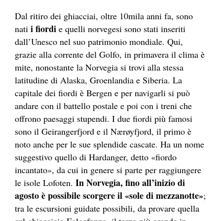
Dal ritiro dei ghiacciai, oltre 10mila anni fa, sono
i fiordi
nati
e quelli norvegesi sono stati inseriti
dall’Unesco nel suo patrimonio mondiale. Qui,
grazie alla corrente del Golfo, in primavera il clima è
mite, nonostante la
Norvegia
si trovi alla stessa
latitudine di Alaska, Groenlandia e Siberia. La
capitale dei fiordi è Bergen e per navigarli si può
andare con il battello postale e poi con i treni che
offrono paesaggi stupendi. I due fiordi più famosi
sono il
Geirangerfjord
e il
Nærøyfjord
, il primo è
noto anche per le sue splendide cascate. Ha un nome
suggestivo quello di
Hardanger
, detto «fiordo
incantato», da cui in genere si parte per raggiungere
In Norvegia, fino all’inizio di
le isole Lofoten.
agosto è possibile scorgere il «sole di mezzanotte»
;
tra le escursioni guidate possibili, da provare quella
sul ghiacciaio
Folgefonna
, il terzo più grande in