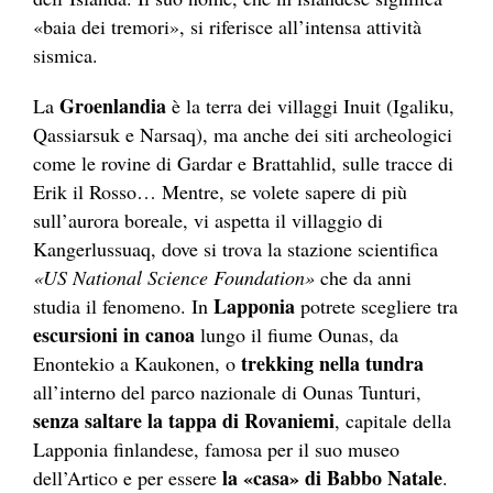
«baia dei tremori», si riferisce all’intensa attività
sismica.
Groenlandia
La
è la terra dei villaggi Inuit (Igaliku,
Qassiarsuk e Narsaq), ma anche dei siti archeologici
come le rovine di Gardar e Brattahlid, sulle tracce di
Erik il Rosso… Mentre, se volete sapere di più
sull’aurora boreale, vi aspetta il villaggio di
Kangerlussuaq
, dove si trova la stazione scientifica
«US National Science Foundation»
che da anni
Lapponia
studia il fenomeno. In
potrete scegliere tra
escursioni in canoa
lungo il fiume Ounas, da
trekking nella tundra
Enontekio a Kaukonen, o
all’interno del parco nazionale di Ounas Tunturi,
senza saltare la tappa di Rovaniemi
, capitale della
Lapponia finlandese, famosa per il suo museo
la «casa» di Babbo Natale
dell’Artico e per essere
.