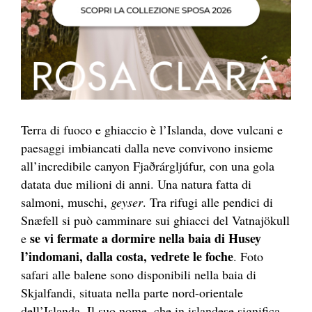
Terra di fuoco e ghiaccio è l’
Islanda
, dove vulcani e
paesaggi imbiancati dalla neve convivono insieme
all’incredibile canyon
Fjaðrárgljúfur
, con una gola
datata due milioni di anni. Una natura fatta di
salmoni, muschi,
geyser
. Tra rifugi alle pendici di
Snæfell
si può camminare sui ghiacci del
Vatnajökull
se vi fermate a dormire nella baia di Husey
e
l’indomani, dalla costa, vedrete le foche
. Foto
safari alle balene sono disponibili nella baia di
Skjalfandi
,
situata nella parte nord-orientale
dell’Islanda. Il suo nome, che in islandese significa