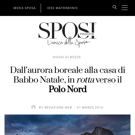
MODA SPOSA
IDEE MATRIMONIO
VIAGGI DI NOZZE
Dall’aurora boreale alla casa di
Babbo Natale, in
rotta
verso il
Polo Nord
BY
REDAZIONE WEB
31 MARZO 2016