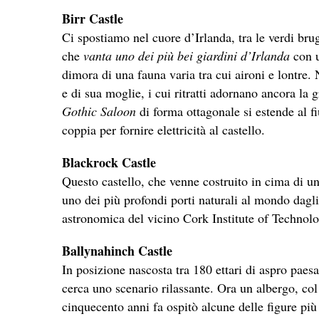
Birr Castle
Ci spostiamo nel cuore d’Irlanda, tra le verdi brug
che
vanta uno dei più bei giardini d’Irlanda
con u
dimora di una fauna varia tra cui aironi e lontre. N
e di sua moglie, i cui ritratti adornano ancora la 
Gothic Saloon
di forma ottagonale si estende al fi
coppia per fornire elettricità al castello.
Blackrock Castle
Questo castello, che venne costruito in cima di u
uno dei più profondi porti naturali al mondo dagli a
astronomica del vicino Cork Institute of Technolo
Ballynahinch Castle
In posizione nascosta tra 180 ettari di aspro pae
cerca uno scenario rilassante. Ora un albergo, col
cinquecento anni fa ospitò alcune delle figure pi