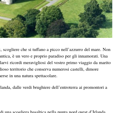
, scogliere che si tuffano a picco nell’azzurro del mare. Non
ntica, è un vero e proprio paradiso per gli innamorati. Una
galarvi ricordi meravigliosi del vostro primo viaggio da marito
lioso territorio che conserva numerosi castelli, dimore
merse in una natura spettacolare.
Irlanda, dalle verdi brughiere dell’entroterra ai promontori a
di una scogliera basaltica nella punta nord ovest d’Irlanda.