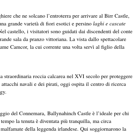
hiere che ne solcano l’entroterra per arrivare al Birr Castle,
na grande varietà di fiori esotici e persino
laghi e cascate
el castello, i visitatori sono guidati dai discendenti del conte
grande sala da pranzo vittoriana. La vista dallo spettacolare
ume Camcor, la cui corrente una volta servì al figlio della
na straordinaria roccia calcarea nel XVI secolo per proteggere
ttacchi navali e dei pirati, oggi ospita il centro di ricerca
gy.
saggio del Connemara, Ballynahinch Castle è l’ideale per chi
 tempo la tenuta è diventata più tranquilla, ma circa
ù malfamate della leggenda irlandese. Qui soggiornarono la