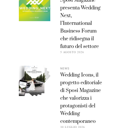
Sposi Magazine
presenta Wedding
Next,
l’International
Business Forum
che ridisegna il
futuro del settore
5 AGOSTO 2026
NEWS
Wedding Icons, il
progetto editoriale
di Sposi Magazine
che valorizza i
protagonisti del
Wedding
contemporaneo
30 LUGLIO 2026