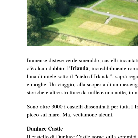
Immense distese verde smeraldo, castelli incantati
Irlanda
c’è alcun dubbio: l’
, incredibilmente roma
luna di miele sotto il “cielo d’Irlanda”, saprà re
e moglie. Un viaggio, alla scoperta di un meravig
storiche e altre strutture da mille e una notte, im
Sono oltre 3000 i castelli disseminati per tutta l’
picco sul mare. Ma, vediamone alcuni.
Dunluce Castle
Il castello di Dunluce Castle sorge sulla sommità 