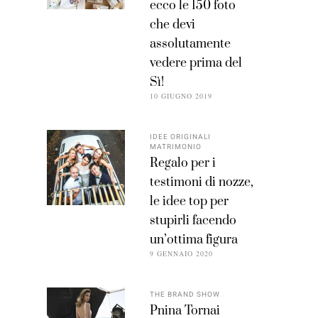
ecco le 150 foto
che devi
assolutamente
vedere prima del
Sì!
10 GIUGNO 2019
IDEE ORIGINALI
MATRIMONIO
Regalo per i
testimoni di nozze,
le idee top per
stupirli facendo
un’ottima figura
9 GENNAIO 2020
THE BRAND SHOW
Pnina Tornai