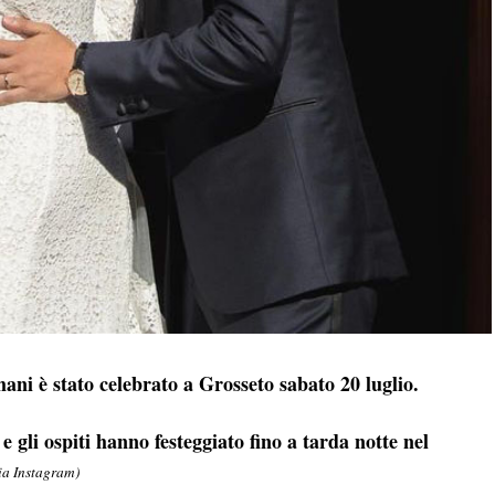
ni è stato celebrato a Grosseto sabato 20 luglio.
 gli ospiti hanno festeggiato fino a tarda notte nel
Via Instagram)