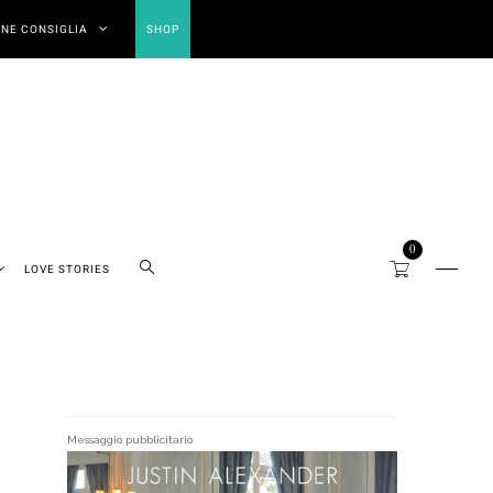
NE CONSIGLIA
SHOP
0
LOVE STORIES
Messaggio pubblicitario