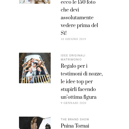
ecco le 150 foto
che devi
assolutamente
vedere prima del
Sì!
10 GIUGNO 2019
IDEE ORIGINALI
MATRIMONIO
Regalo per i
testimoni di nozze,
le idee top per
stupirli facendo
un’ottima figura
9 GENNAIO 2020
THE BRAND SHOW
Pnina Tornai