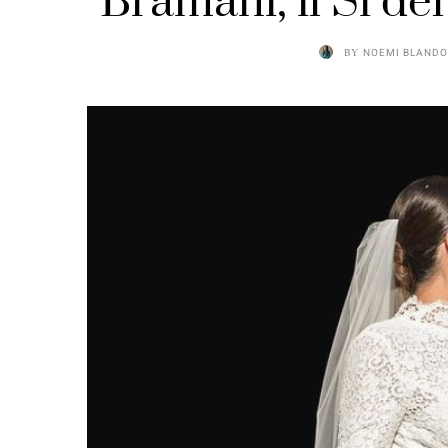
Bramani, il Sì de
BY
NOEMI BLANDO