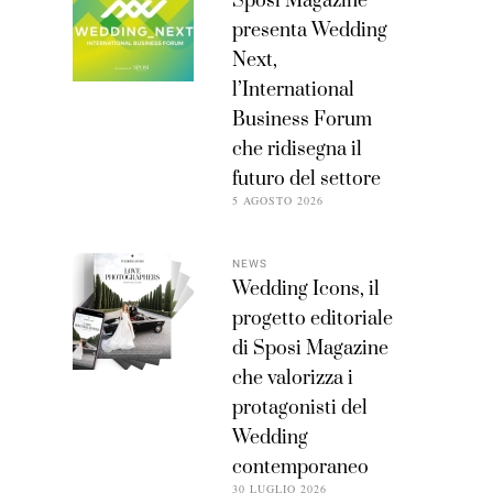
Sposi Magazine
presenta Wedding
Next,
l’International
Business Forum
che ridisegna il
futuro del settore
5 AGOSTO 2026
NEWS
Wedding Icons, il
progetto editoriale
di Sposi Magazine
che valorizza i
protagonisti del
Wedding
contemporaneo
30 LUGLIO 2026