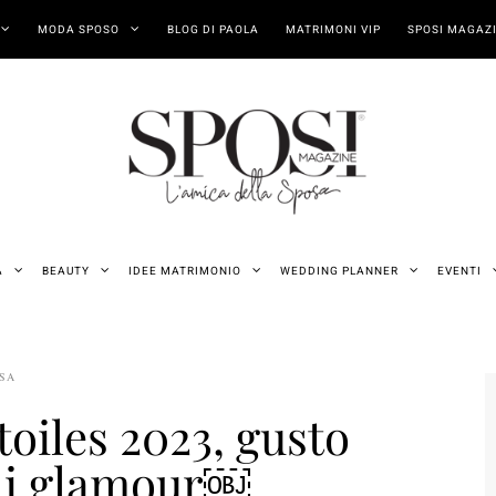
MODA SPOSO
BLOG DI PAOLA
MATRIMONI VIP
SPOSI MAGAZI
A
BEAUTY
IDEE MATRIMONIO
WEDDING PLANNER
EVENTI
OSA
toiles 2023, gusto
gli glamour￼