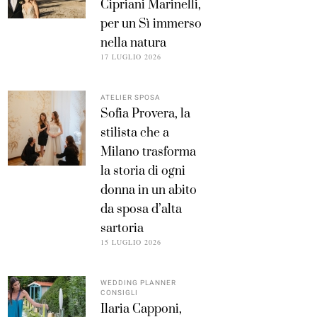
Cipriani Marinelli,
per un Sì immerso
nella natura
17 LUGLIO 2026
ATELIER SPOSA
Sofia Provera, la
stilista che a
Milano trasforma
la storia di ogni
donna in un abito
da sposa d’alta
sartoria
15 LUGLIO 2026
WEDDING PLANNER
CONSIGLI
Ilaria Capponi,