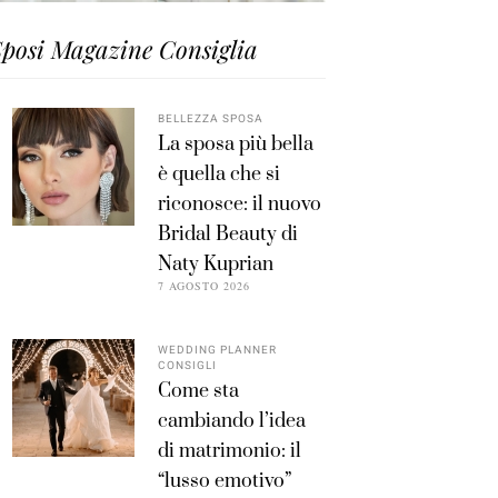
posi Magazine Consiglia
BELLEZZA SPOSA
La sposa più bella
è quella che si
riconosce: il nuovo
Bridal Beauty di
Naty Kuprian
7 AGOSTO 2026
WEDDING PLANNER
CONSIGLI
Come sta
cambiando l’idea
di matrimonio: il
“lusso emotivo”