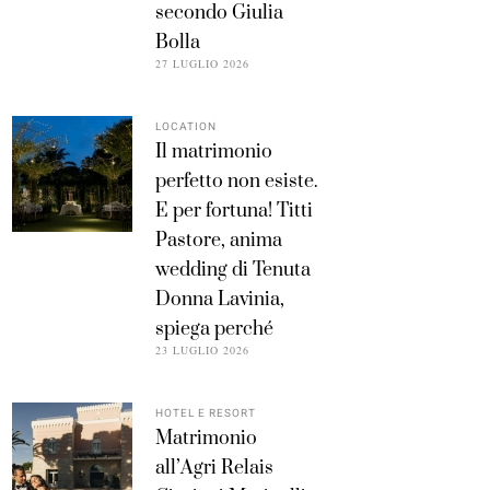
secondo Giulia
Bolla
27 LUGLIO 2026
LOCATION
Il matrimonio
perfetto non esiste.
E per fortuna! Titti
Pastore, anima
wedding di Tenuta
Donna Lavinia,
spiega perché
23 LUGLIO 2026
HOTEL E RESORT
Matrimonio
all’Agri Relais