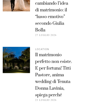
cambiando l’idea
di matrimonio: il
“lusso emotivo”
secondo Giulia
Bolla
27 LUGLIO 2026
LOCATION
Il matrimonio
perfetto non esiste.
E per fortuna! Titti
Pastore, anima
wedding di Tenuta
Donna Lavinia,
spiega perché
23 LUGLIO 2026