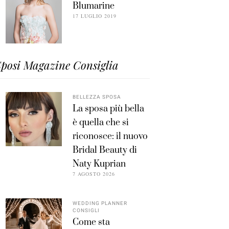
Blumarine
17 LUGLIO 2019
posi Magazine Consiglia
BELLEZZA SPOSA
La sposa più bella
è quella che si
riconosce: il nuovo
Bridal Beauty di
Naty Kuprian
7 AGOSTO 2026
WEDDING PLANNER
CONSIGLI
Come sta