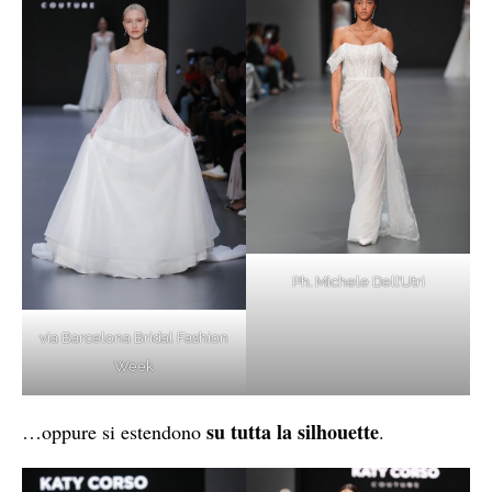
Ph. Michele Dell’Utri
via Barcelona Bridal Fashion
Week
su tutta la silhouette
…oppure si estendono
.