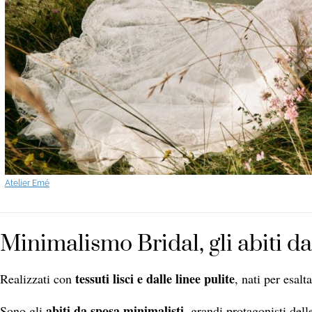
Atelier Emé
Minimalismo Bridal, gli abiti da
tessuti lisci e dalle linee pulite
Realizzati con
, nati per esalt
abiti da sposa minimalisti
Sono gli
, grandi protagonisti dell