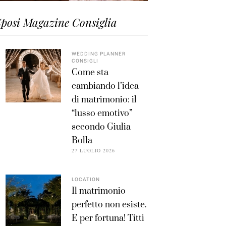
posi Magazine Consiglia
WEDDING PLANNER
CONSIGLI
Come sta
cambiando l’idea
di matrimonio: il
“lusso emotivo”
secondo Giulia
Bolla
27 LUGLIO 2026
LOCATION
Il matrimonio
perfetto non esiste.
E per fortuna! Titti