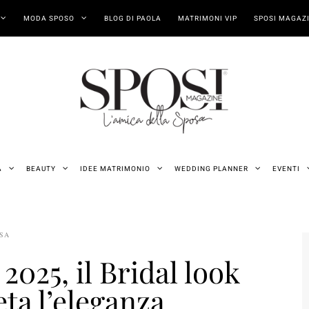
MODA SPOSO
BLOG DI PAOLA
MATRIMONI VIP
SPOSI MAGAZI
A
BEAUTY
IDEE MATRIMONIO
WEDDING PLANNER
EVENTI
OSA
2025, il Bridal look
eta l’eleganza