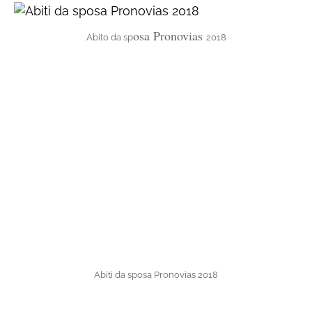
osa Pronovias
Abito da sp
2018
Abiti da sposa Pronovias 2018
Hervé Moreau, stilista di Pronovias
La sfilata di abiti da sposa Pronovias 2018 ha chiuso la
settimana di passerelle e presentazioni
organizzate
alla Barcelona Bridal Fashion Week
: dalle collezioni
tempo di scoprirle
Rosa Clarà a quelle Galia Lahav, è
tutte!