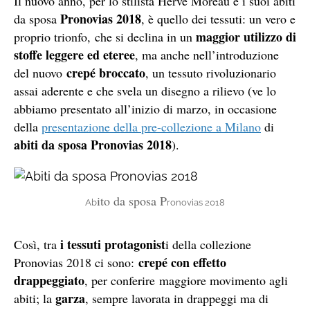
Il nuovo anno, per lo stilista Hervé Moreau e i suoi ab
iti
P
ronovias 2018
da sposa
, è quello dei te
ssuti:
un vero e
maggior utilizzo di
proprio trionfo, che si declina in un
st
offe l
eggere ed eteree
, ma anche nell’introduzione
crepé br
occato
del nuovo
, un te
ssuto r
ivoluzionario
assai aderente e che svela un disegno a rilievo (ve lo
abbiamo presentato all’inizio di marzo, in occasione
della
presentazione della pre-collezione a Milano
di
ab
iti da sposa P
ronovias 2018
).
ito da sposa P
Ab
ronovias 2018
i tess
uti pro
tagonist
Così, tra
i della collezione
crepé con effetto
Pronovias 2018 ci sono:
drappeggiato
, per conferire maggiore movimento agli
garza
abiti; la
, sempre lavorata in drappeggi ma di