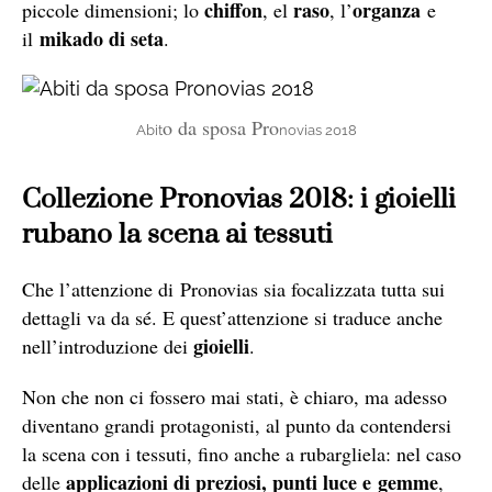
chiffon
raso
organza
piccole dimensioni; lo
, el
, l’
e
mikado di seta
il
.
o da sposa Pro
Abit
novias 2018
Collezione Pronovias 2018: i gioielli
rubano la scena ai tessuti
Che l’attenzione di Pronovias sia focalizzata tutta sui
dettagli va da sé. E quest’attenzione si traduce anche
gioielli
nell’introduzione dei
.
Non che non ci fossero mai stati, è chiaro, ma adesso
diventano grandi protagonisti, al punto da contendersi
la scena con i tessut
i, fino
anche a rubargliela: nel caso
applicazioni di preziosi, punti luce e gemme
delle
,