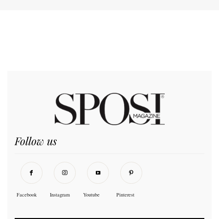
Fai pubblicità su Sposi Magazine
Categorie
Beauty
Blog di Paola
Cerimonia Donna
Eventi
Idee matrimonio
Love stories
Matrimoni vip
Moda Sposa
Moda sposo
News
Sposa
Sposi Magazine Consiglia
Wedding planner