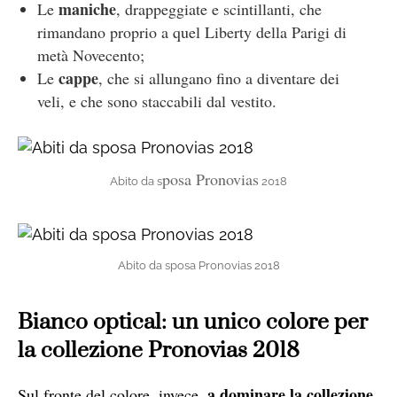
maniche
Le
, drappeggiate e scintillanti, che
rimandano proprio a quel Liberty de
lla Par
igi di
metà Novecento;
cappe
Le
, che si allungano fino a diventare dei
veli, e che sono staccabili dal vestito.
posa Pronovias
Abito da s
2018
Abito da sposa Pronovias 2018
Bianco optical: un unico colore per
la collezione Pronovias 2018
a dominare la collezione
Sul fronte del colore, invece,