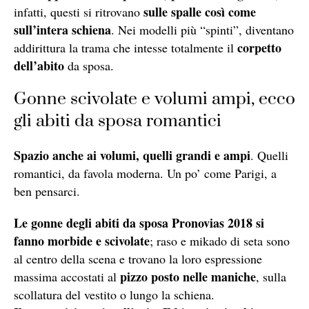
sulle spalle così come
infatti, questi si ritrovano
sull’intera schiena
. Nei modelli più “spinti”, diventano
corpet
to
addirittura la trama che intesse totalmente il
dell’
abito
da sposa.
Gonne scivolate e volumi ampi, ecco
gli abiti da sposa romantici
Spazio anche ai volumi, quelli grandi e ampi
. Quelli
romantici, da favola moderna. Un po’ come Parigi, a
ben pensarci.
Le gonne degli abiti da
sposa Pronovi
as 2018 si
fanno morbide e scivolate
; raso e mikado di seta sono
al centro della scena e trovano la loro espressione
pizzo po
sto n
elle maniche
massima accostati al
, sulla
scollatu
ra del ves
tito o lungo la schiena.