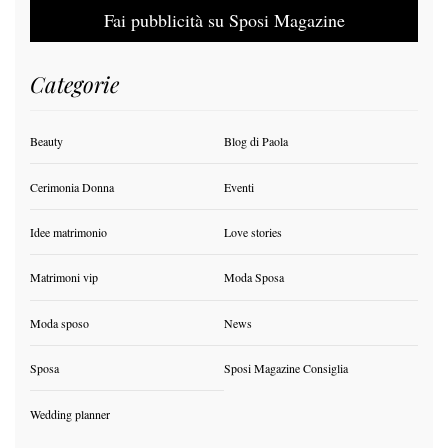
Notizie regione per regione
Sicilia
Abruzzo
Calabria
Campania
Emilia Romagna
Lazio
Liguria
Lombardia
Marche
Piemonte
Puglia
Sardegna
Sicilia
Toscana
Umbria
Veneto
Informazioni
La Redazione
Lavora con noi