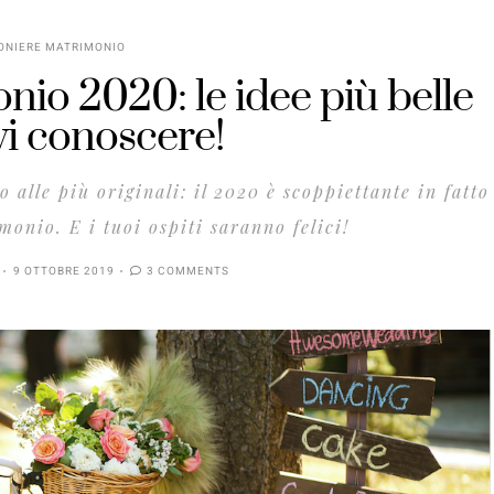
ONIERE MATRIMONIO
o 2020: le idee più belle
i conoscere!
o alle più originali: il 2020 è scoppiettante in fatto
onio. E i tuoi ospiti saranno felici!
9 OTTOBRE 2019
3 COMMENTS