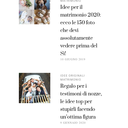
MATRIMONIO
Idee per il
matrimonio 2020:
ecco le 150 foto
che devi
assolutamente
vedere prima del
Sì!
10 GIUGNO 2019
IDEE ORIGINALI
MATRIMONIO
Regalo per i
testimoni di nozze,
le idee top per
stupirli facendo
un’ottima figura
9 GENNAIO 2020