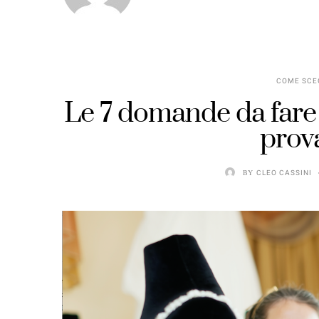
COME SCEG
Le 7 domande da fare a
prova
BY
CLEO CASSINI