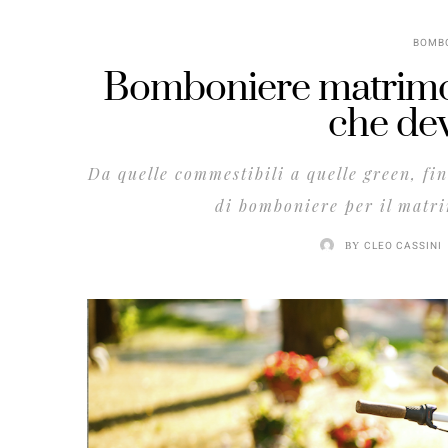
BOMB
Bomboniere matrimoni
che dev
Da quelle commestibili a quelle green, fin
di bomboniere per il matrim
BY
CLEO CASSINI