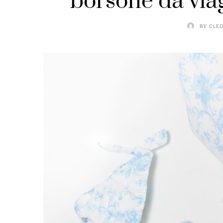
borsone da viag
BY
CLEO