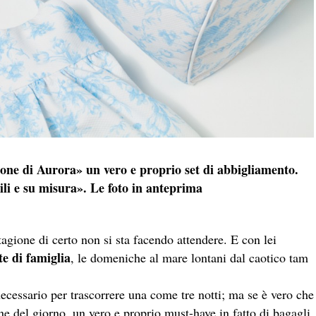
sone di Aurora» un vero e proprio set di abbigliamento.
ili e su misura». Le foto in anteprima
tagione di certo non si sta facendo attendere. E con lei
te di famiglia
, le domeniche al mare lontani dal caotico tam
necessario per trascorrere una come tre notti; ma se è vero che
ine del giorno, un vero e proprio must-have in fatto di bagagli,