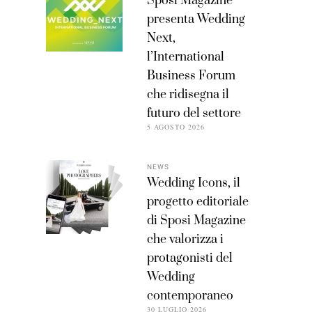
Sposi Magazine
presenta Wedding
Next,
l’International
Business Forum
che ridisegna il
futuro del settore
5 AGOSTO 2026
NEWS
Wedding Icons, il
progetto editoriale
di Sposi Magazine
che valorizza i
protagonisti del
Wedding
contemporaneo
30 LUGLIO 2026