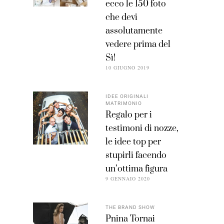
ecco le 150 foto
che devi
assolutamente
vedere prima del
Sì!
10 GIUGNO 2019
IDEE ORIGINALI
MATRIMONIO
Regalo per i
testimoni di nozze,
le idee top per
stupirli facendo
un’ottima figura
9 GENNAIO 2020
THE BRAND SHOW
Pnina Tornai