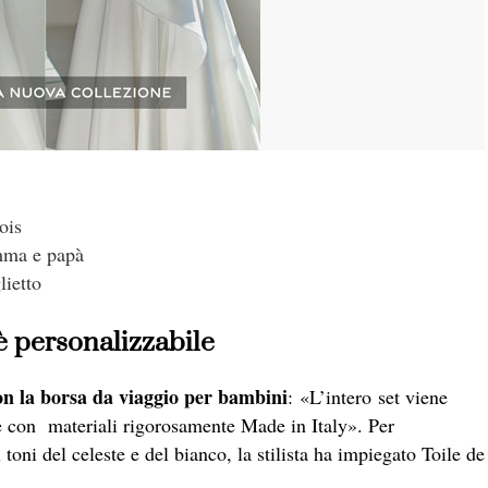
ois
amma e papà
ietto
 è personalizzabile
on la borsa da viaggio per bambini
: «L’intero set viene
 e con materiali rigorosamente Made in Italy». Per
i toni del celeste e del bianco, la stilista ha impiegato Toile de