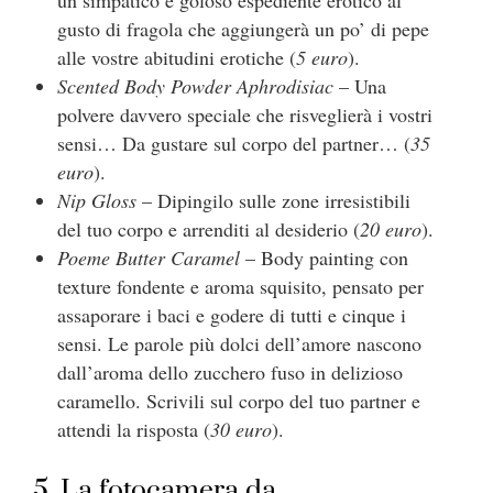
un simpatico e goloso espediente erotico al
gusto di fragola che aggiungerà un po’ di pepe
alle vostre abitudini erotiche (
5 euro
).
Scented Body Powder Aphrodisiac
– Una
polvere davvero speciale che risveglierà i vostri
sensi… Da gustare sul corpo del partner… (
35
euro
).
Nip Gloss
– Dipingilo sulle zone irresistibili
del tuo corpo e arrenditi al desiderio (
20 euro
).
Poeme Butter Caramel
– Body painting con
texture fondente e aroma squisito, pensato per
assaporare i baci e godere di tutti e cinque i
sensi. Le parole più dolci dell’amore nascono
dall’aroma dello zucchero fuso in delizioso
caramello. Scrivili sul corpo del tuo partner e
attendi la risposta (
30 euro
).
5. La fotocamera da…