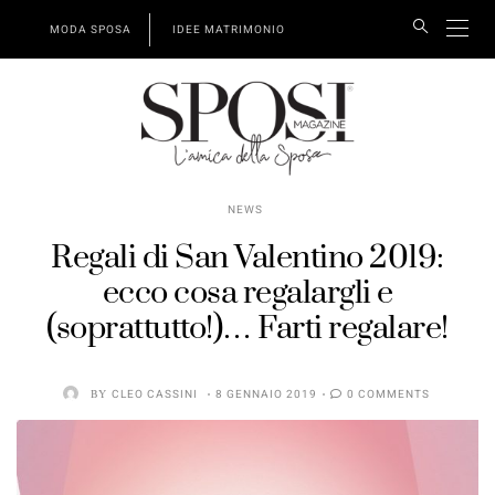
MODA SPOSA
IDEE MATRIMONIO
NEWS
Regali di San Valentino 2019:
ecco cosa regalargli e
(soprattutto!)… Farti regalare!
BY
CLEO CASSINI
8 GENNAIO 2019
0 COMMENTS