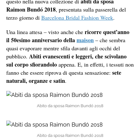
abiti da sposa
questo nella nuova collezione di
Raimon Bundó 2018
, presentata sulla passerella del
terzo giorno di
Barcelona Bridal Fashion Week
.
ricorre quest’anno
Una linea attesa – visto anche che
il 50esimo anniversario della
maison
– che sembra
quasi evaporare mentre sfila davanti agli occhi del
Abiti evanescenti e leggeri, che scivolano
pubblico.
sul corpo sfiorandolo
appena. E, in effetti, i tessuti non
sete
fanno che essere riprova di questa sensazione:
naturali, organze e satin
.
Abito da sposa Raimon Bundó 2018
Abito da sposa Raimon Bundó 2018