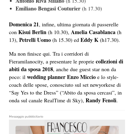
Antonio Riva Milano
(h 15.30)
Emiliano Bengasi Couturier
(h 17.30)
Domenica 21
, infine, ultima giornata di passerelle
Kisui Berlin
Amelia Casablanca
con
(h 10.30),
(h
Petrelli Uomo
Eddy K
13),
(h 15.30) ed
(h17.30).
Ma non finisce qui. Tra i corridori di
collezioni di
Fieramilanocity, a presentare le proprie
abiti da sposa 2018
, anche due guest star non da
wedding planner Enzo Miccio
poco: il
e lo style-
coach delle spose, conosciuto sul set newyorkese di
“Say Yes to the Dress” (“Abito da sposa cercasi”, in
Randy Fenoli
onda sul canale RealTime di Sky),
.
Messaggio pubblicitario