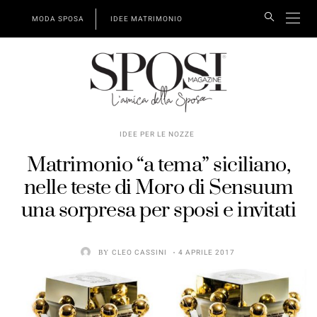
MODA SPOSA
IDEE MATRIMONIO
IDEE PER LE NOZZE
Matrimonio “a tema” siciliano,
nelle teste di Moro di Sensuum
una sorpresa per sposi e invitati
BY
CLEO CASSINI
4 APRILE 2017