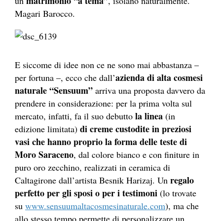
matrimonio “a tema”
un
, isolano naturalmente.
Magari Barocco.
E siccome di idee non ce ne sono mai abbastanza –
azienda di alta cosmesi
per fortuna –, ecco che dall’
naturale “Sensuum”
arriva una proposta davvero da
prendere in considerazione: per la prima volta sul
la linea
mercato, infatti, fa il suo debutto
(in
di creme custodite in preziosi
edizione limitata)
vasi che hanno proprio la forma delle teste di
Moro Saraceno
, dal colore bianco e con finiture in
puro oro zecchino, realizzati in ceramica di
regalo
Caltagirone dall’artista Besnik Harizaj. Un
perfetto per gli sposi o per i testimoni
(lo trovate
su
www.sensuumaltacosmesinaturale.com
), ma che
allo stesso tempo permette di personalizzare un