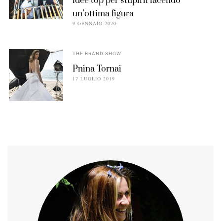
idee top per stupirli facendo
un’ottima figura
9 GENNAIO 2020
THE BRAND SHOW
Pnina Tornai
17 LUGLIO 2019