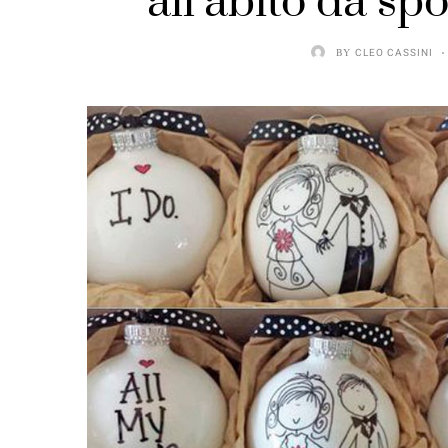
all’abito da sp
BY
CLEO CASSINI