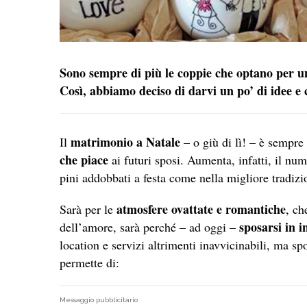
Sono sempre di più le coppie che optano per u
Così, abbiamo deciso di darvi un po’ di idee e co
matrimonio a Natale
Il
– o giù di lì! – è sempr
che piace
ai futuri sposi. Aumenta, infatti, il nume
pini addobbati a festa come nella migliore tradizi
atmosfere ovattate e romantiche
Sarà per le
, ch
sposarsi in 
dell’amore, sarà perché – ad oggi –
location e servizi altrimenti inavvicinabili, ma sp
permette di:
Messaggio pubblicitario