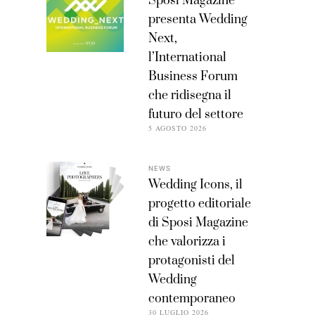
Sposi Magazine
presenta Wedding
Next,
l’International
Business Forum
che ridisegna il
futuro del settore
5 AGOSTO 2026
NEWS
Wedding Icons, il
progetto editoriale
di Sposi Magazine
che valorizza i
protagonisti del
Wedding
contemporaneo
30 LUGLIO 2026