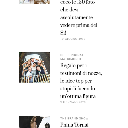
ecco le 150 foto
che devi
assolutamente
vedere prima del
Sì!
10 GIUGNO 2019
IDEE ORIGINALI
MATRIMONIO
Regalo per i
testimoni di nozze,
le idee top per
stupirli facendo
un’ottima figura
9 GENNAIO 2020
THE BRAND SHOW
Pnina Tornai