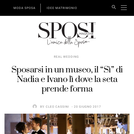
MODA SPOSA
IDEE MATRIMONIO
REAL WEDDING
Sposarsi in un museo, il “Sì” di
Nadia e Ivano lì dove la seta
prende forma
BY
CLEO CASSINI
20 GIUGNO 2017