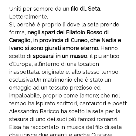
Uniti per sempre da un
filo di… Seta
.
Letteralmente.
Sì, perché è proprio lì dove la seta prende
forma,
negli spazi del Filatoio Rosso di
Caraglio, in provincia di Cuneo, che Nadia e
Ivano si sono giurati amore eterno
. Hanno
scelto di
sposarsi in un museo
, il più antico
d’Europa, all’interno di una location
inaspettata, originale e, allo stesso tempo,
esclusiva.Un matrimonio che è stato un
omaggio ad un tessuto prezioso ed
impalpabile, proprio come l’amore; che nel
tempo ha ispirato scrittori, cantautori e poeti:
Alessandro Baricco ha scelto la seta per la
stesura di uno dei suoi più famosi romanzi,
Elisa ha raccontato in musica del filo di seta
che unisce due amanti e anche Gustave