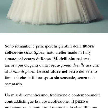
nuova
Sono romantici e principeschi gli abiti della
collezione
Glen Spose
, noto atelier made in Italy
Modelli sinuosi
situato nel centro di Roma.
, r
esi
ancora più eleganti dalla
sopra-gonna di tulle
assieme
scollature nel retro
al
bordo di pizzo
. Le
del vestito
fanno sì che la futura sposa sia sensuale, senza mai
ostentarlo.
Un mix di romanticismo, tradizione e contemporaneità
pizzo
contraddistingue la nuova collezione. Il
è
protagonista, soprattutto il rebrodè e lo chantilly, ma