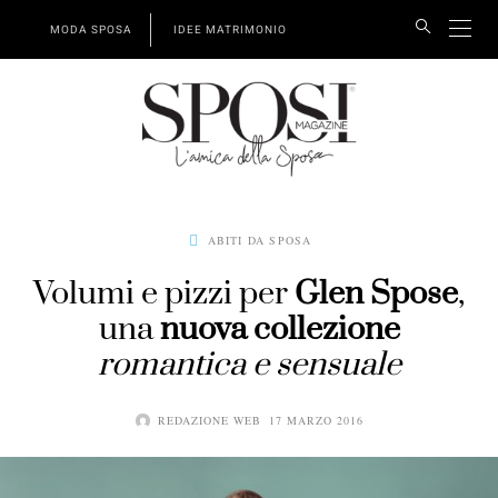
MODA SPOSA
IDEE MATRIMONIO
ABITI DA SPOSA
Volumi e pizzi per
Glen Spose
,
una
nuova collezione
romantica e sensuale
REDAZIONE WEB
17 MARZO 2016