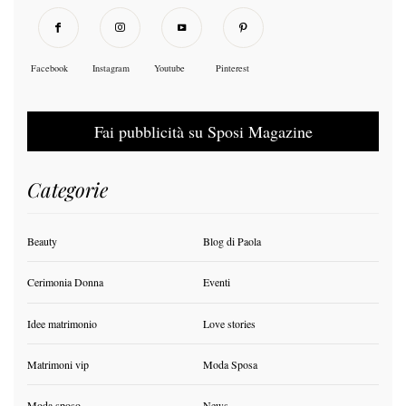
Facebook
Instagram
Youtube
Pinterest
Fai pubblicità su Sposi Magazine
Categorie
Beauty
Blog di Paola
Cerimonia Donna
Eventi
Idee matrimonio
Love stories
Matrimoni vip
Moda Sposa
Moda sposo
News