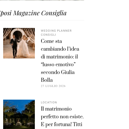
posi Magazine Consiglia
WEDDING PLANNER
CONSIGLI
Come sta
cambiando l’idea
di matrimonio: il
“lusso emotivo”
secondo Giulia
Bolla
27 LUGLIO 2026
LOCATION
Il matrimonio
perfetto non esiste.
E per fortuna! Titti