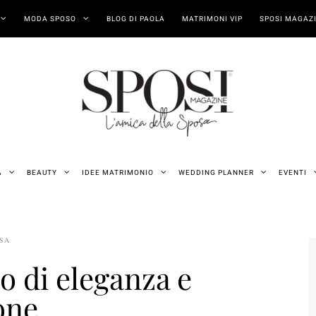
MODA SPOSO
BLOG DI PAOLA
MATRIMONI VIP
SPOSI MAGAZI
A
BEAUTY
IDEE MATRIMONIO
WEDDING PLANNER
EVENTI
OSA
o di eleganza e
one