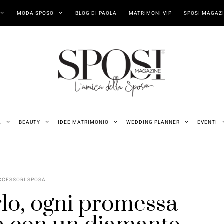
MODA SPOSO
BLOG DI PAOLA
MATRIMONI VIP
SPOSI MAGAZI
A
BEAUTY
IDEE MATRIMONIO
WEDDING PLANNER
EVENTI
CCESSORI SPOSA
rlo, ogni promessa