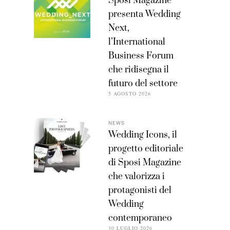
Sposi Magazine
presenta Wedding
Next,
l’International
Business Forum
che ridisegna il
futuro del settore
5 AGOSTO 2026
NEWS
Wedding Icons, il
progetto editoriale
di Sposi Magazine
che valorizza i
protagonisti del
Wedding
contemporaneo
30 LUGLIO 2026