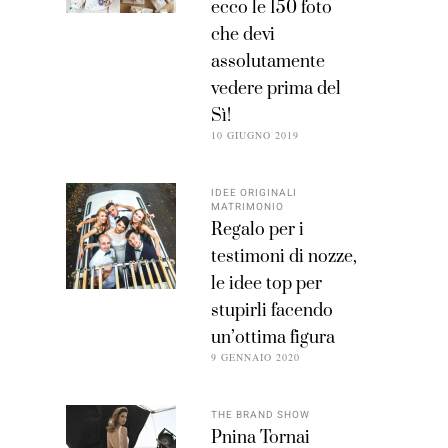
ecco le 150 foto
che devi
assolutamente
vedere prima del
Sì!
10 GIUGNO 2019
IDEE ORIGINALI
MATRIMONIO
Regalo per i
testimoni di nozze,
le idee top per
stupirli facendo
un’ottima figura
9 GENNAIO 2020
THE BRAND SHOW
Pnina Tornai