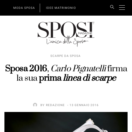
MODA SPOSA
IDEE MATRIMONIO
SCARPE DA SPOSA
Sposa 2016
,
Carlo Pignatelli
firma
la sua
prima
linea di scarpe
BY
REDAZIONE
13 GENNAIO 2016