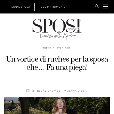
MODA SPOSA
IDEE MATRIMONIO
TREND DI STAGIONE
Un vortice di ruches per la sposa
che… Fa una piega!
BY
REDAZIONE WEB
9 GENNAIO 2017