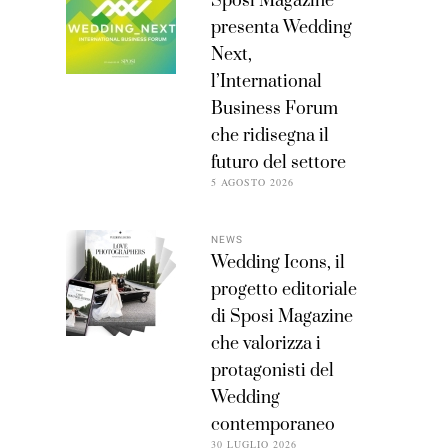
Sposi Magazine
presenta Wedding
Next,
l’International
Business Forum
che ridisegna il
futuro del settore
5 AGOSTO 2026
NEWS
Wedding Icons, il
progetto editoriale
di Sposi Magazine
che valorizza i
protagonisti del
Wedding
contemporaneo
30 LUGLIO 2026