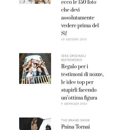
ecco le 150 foto
che devi
assolutamente
vedere prima del
Sì!
10 GIUGNO 2019
IDEE ORIGINALI
MATRIMONIO
Regalo per i
testimoni di nozze,
le idee top per
stupirli facendo
un’ottima figura
9 GENNAIO 2020
THE BRAND SHOW
Pnina Tornai