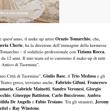
Orazio Tomarchio
he quest’anno, il make up artist
, che,
eria Cherie
, ha la direzione dell’immagine della kermesse
Tiziana Rocca
 Tomarchio – il sodalizio professionale con
,
 da 12 anni. Il mio team ed io cureremo il make-up di tutti
ro Antico di Taormina”.
Giulio Base
Trio Medusa
emio Città di Taormina”,
, il
e gli
Fabrizio Gifuni
Francesco
 al Teatro greco, troviamo anche,
,
tamaria
Gabriele Mainetti
Sandro Veronesi
Giorgio
,
,
,
cchio
Giuseppe Battiston
Carlo Buccirosso
Ambra
,
,
,
tilda De Angelis
Fabio Troiano
Jeremy
e
. Tra gli stranieri,
itel
Ray Winstone
e
.