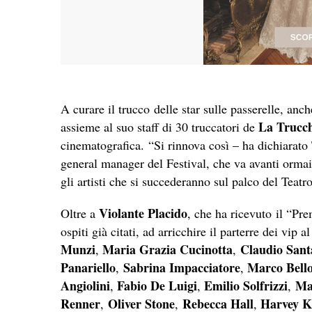
A curare il trucco delle star sulle passerelle, anc
La Trucch
assieme al suo staff di 30 truccatori de
cinematografica. “Si rinnova così – ha dichiarato
general manager del Festival, che va avanti ormai
gli artisti che si succederanno sul palco del Teat
Violante Placido
Oltre a
, che ha ricevuto il “Pr
ospiti già citati, ad arricchire il parterre dei vip
Munzi
Maria Grazia Cucinotta
Claudio San
,
,
Panariello
Sabrina Impacciatore
Marco Bello
,
,
Angiolini
Fabio De Luigi
Emilio Solfrizzi
Ma
,
,
,
Renner
Oliver Stone
Rebecca Hall
Harvey Ke
,
,
,