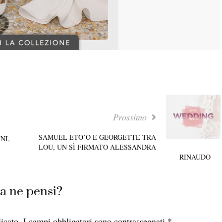
Prossimo
SAMUEL ETO’O E GEORGETTE TRA
NI,
LOU, UN SÌ FIRMATO ALESSANDRA
RINAUDO
a ne pensi?
icato.
I campi obbligatori sono contrassegnati
*