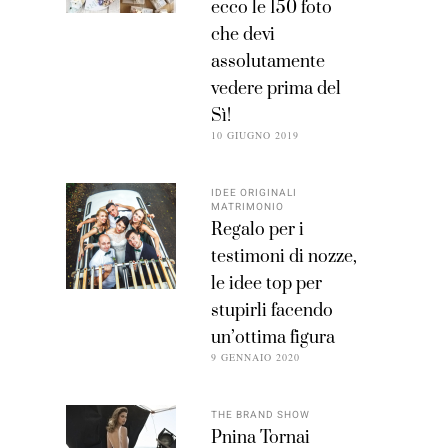
ecco le 150 foto
che devi
assolutamente
vedere prima del
Sì!
10 GIUGNO 2019
IDEE ORIGINALI
MATRIMONIO
Regalo per i
testimoni di nozze,
le idee top per
stupirli facendo
un’ottima figura
9 GENNAIO 2020
THE BRAND SHOW
Pnina Tornai