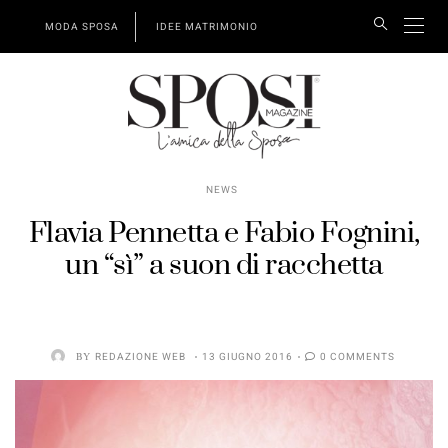
MODA SPOSA
IDEE MATRIMONIO
NEWS
Flavia Pennetta e Fabio Fognini,
un “sì” a suon di racchetta
BY
REDAZIONE WEB
13 GIUGNO 2016
0 COMMENTS