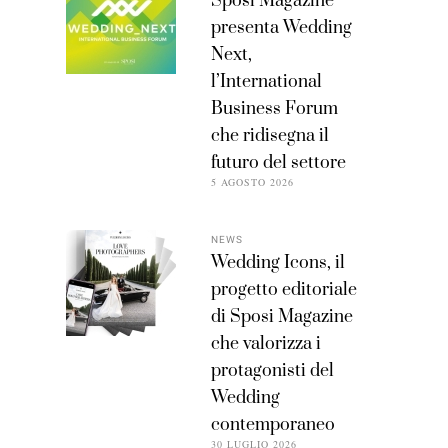
Sposi Magazine
presenta Wedding
Next,
l’International
Business Forum
che ridisegna il
futuro del settore
5 AGOSTO 2026
NEWS
Wedding Icons, il
progetto editoriale
di Sposi Magazine
che valorizza i
protagonisti del
Wedding
contemporaneo
30 LUGLIO 2026