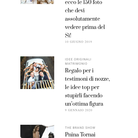
ecco le 150 foto
che devi
assolutamente
vedere prima del
Sì!
10 GIUGNO 2019
IDEE ORIGINALI
MATRIMONIO
Regalo per i
testimoni di nozze,
le idee top per
stupirli facendo
un’ottima figura
9 GENNAIO 2020
THE BRAND SHOW
Pnina Tornai