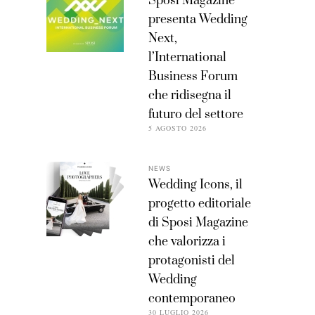
Sposi Magazine
presenta Wedding
Next,
l’International
Business Forum
che ridisegna il
futuro del settore
5 AGOSTO 2026
NEWS
Wedding Icons, il
progetto editoriale
di Sposi Magazine
che valorizza i
protagonisti del
Wedding
contemporaneo
30 LUGLIO 2026