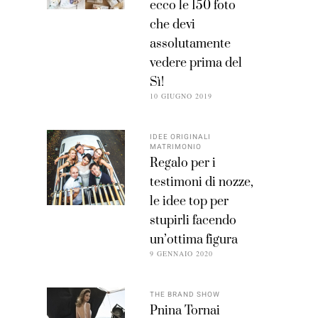
ecco le 150 foto
che devi
assolutamente
vedere prima del
Sì!
10 GIUGNO 2019
IDEE ORIGINALI
MATRIMONIO
Regalo per i
testimoni di nozze,
le idee top per
stupirli facendo
un’ottima figura
9 GENNAIO 2020
THE BRAND SHOW
Pnina Tornai