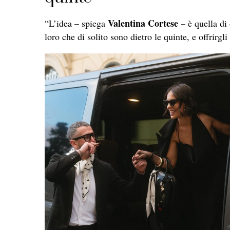
Valentina Cortese
“L’idea – spiega
– è quella di 
loro che di solito sono dietro le quinte, e offrirg