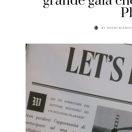
grande gala ch
P
BY
NOEMI BLANDO