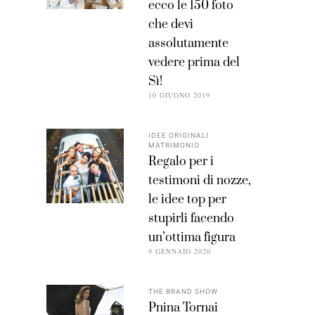
ecco le 150 foto
che devi
assolutamente
vedere prima del
Sì!
10 GIUGNO 2019
IDEE ORIGINALI
MATRIMONIO
Regalo per i
testimoni di nozze,
le idee top per
stupirli facendo
un’ottima figura
9 GENNAIO 2020
THE BRAND SHOW
Pnina Tornai