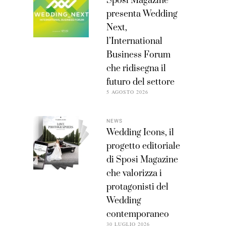
Sposi Magazine
presenta Wedding
Next,
l’International
Business Forum
che ridisegna il
futuro del settore
5 AGOSTO 2026
NEWS
Wedding Icons, il
progetto editoriale
di Sposi Magazine
che valorizza i
protagonisti del
Wedding
contemporaneo
30 LUGLIO 2026