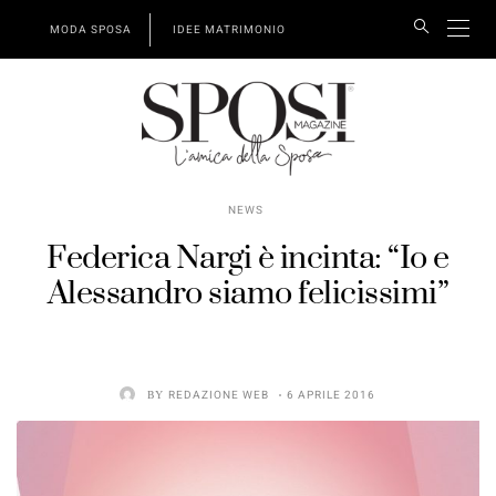
MODA SPOSA
IDEE MATRIMONIO
NEWS
Federica Nargi è incinta: “Io e
Alessandro siamo felicissimi”
BY
REDAZIONE WEB
6 APRILE 2016