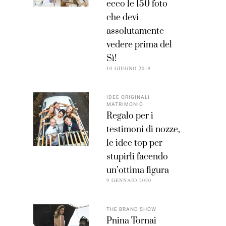
ecco le 150 foto
che devi
assolutamente
vedere prima del
Sì!
10 GIUGNO 2019
IDEE ORIGINALI
MATRIMONIO
Regalo per i
testimoni di nozze,
le idee top per
stupirli facendo
un’ottima figura
9 GENNAIO 2020
THE BRAND SHOW
Pnina Tornai