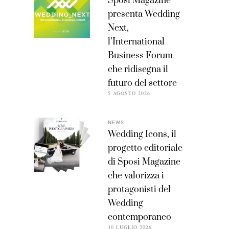
Sposi Magazine
presenta Wedding
Next,
l’International
Business Forum
che ridisegna il
futuro del settore
5 AGOSTO 2026
NEWS
Wedding Icons, il
progetto editoriale
di Sposi Magazine
che valorizza i
protagonisti del
Wedding
contemporaneo
30 LUGLIO 2026