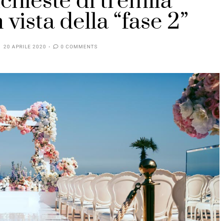
ichieste di tremila
 vista della “fase 2”
20 APRILE 2020
0 COMMENTS