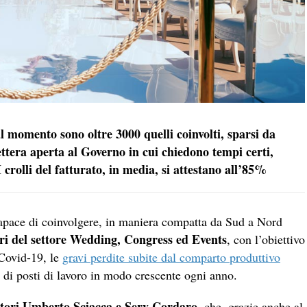
 momento sono oltre 3000 quelli coinvolti, sparsi da
ttera aperta al Governo in cui chiedono tempi certi,
I crolli del fatturato, in media, si attestano all’85%
pace di coinvolgere, in maniera compatta da Sud a Nord
ri del settore Wedding, Congress ed Events
, con l’obiettivo
 Covid-19, le
gravi perdite subite dal comparto produttivo
 di posti di lavoro in modo crescente ogni anno.
ditori Umberto Sciacca e Sery Cordaro
, che, grazie anche al