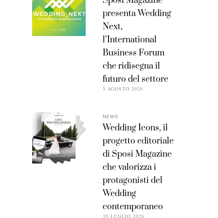
Sposi Magazine
presenta Wedding
Next,
l’International
Business Forum
che ridisegna il
futuro del settore
5 AGOSTO 2026
NEWS
Wedding Icons, il
progetto editoriale
di Sposi Magazine
che valorizza i
protagonisti del
Wedding
contemporaneo
30 LUGLIO 2026