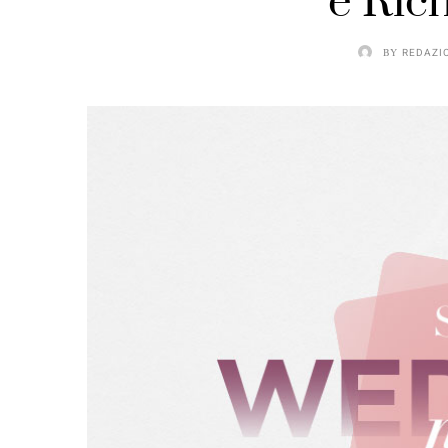
e Ric
BY
REDAZI