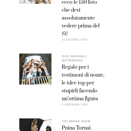
ecco le 150 foto
che devi
assolutamente
vedere prima del
Sì!
10 GIUGNO 2019
IDEE ORIGINALI
MATRIMONIO
Regalo per i
testimoni di nozze,
le idee top per
stupirli facendo
un’ottima figura
9 GENNAIO 2020
THE BRAND SHOW
Pnina Tornai