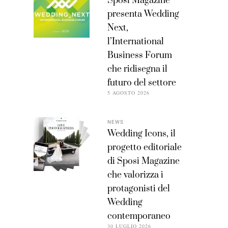
Sposi Magazine
presenta Wedding
Next,
l’International
Business Forum
che ridisegna il
futuro del settore
5 AGOSTO 2026
NEWS
Wedding Icons, il
progetto editoriale
di Sposi Magazine
che valorizza i
protagonisti del
Wedding
contemporaneo
30 LUGLIO 2026