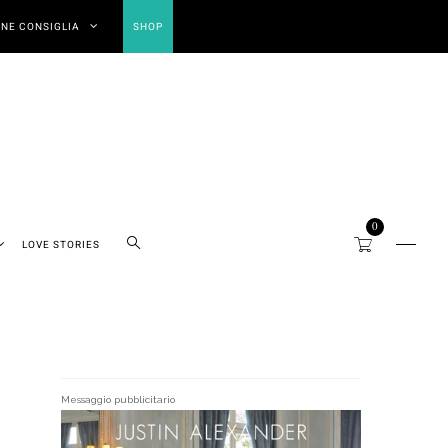
NE CONSIGLIA
SHOP
0
LOVE STORIES
Messaggio pubblicitario