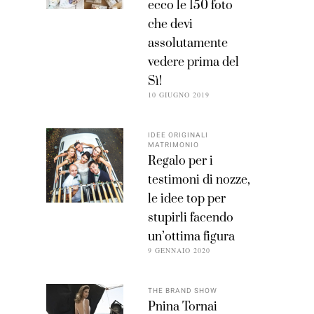
ecco le 150 foto
che devi
assolutamente
vedere prima del
Sì!
10 GIUGNO 2019
IDEE ORIGINALI
MATRIMONIO
Regalo per i
testimoni di nozze,
le idee top per
stupirli facendo
un’ottima figura
9 GENNAIO 2020
THE BRAND SHOW
Pnina Tornai