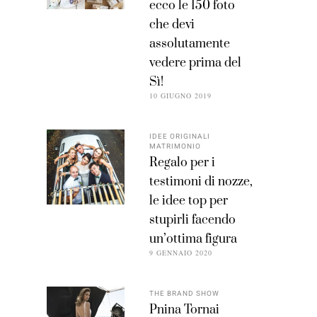
ecco le 150 foto
che devi
assolutamente
vedere prima del
Sì!
10 GIUGNO 2019
IDEE ORIGINALI
MATRIMONIO
Regalo per i
testimoni di nozze,
le idee top per
stupirli facendo
un’ottima figura
9 GENNAIO 2020
THE BRAND SHOW
Pnina Tornai