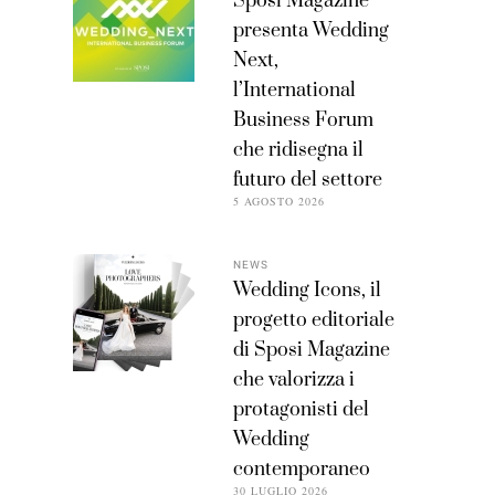
Sposi Magazine
presenta Wedding
Next,
l’International
Business Forum
che ridisegna il
futuro del settore
5 AGOSTO 2026
NEWS
Wedding Icons, il
progetto editoriale
di Sposi Magazine
che valorizza i
protagonisti del
Wedding
contemporaneo
30 LUGLIO 2026