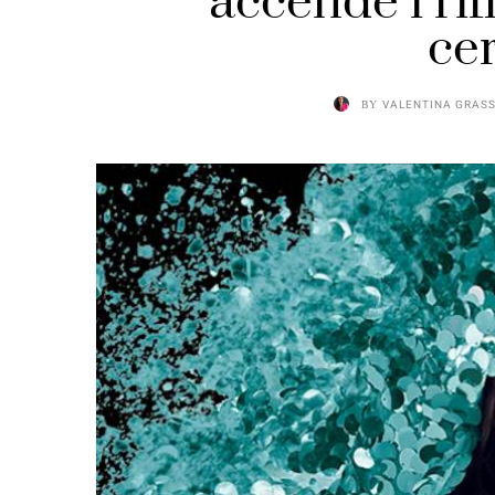
accende i rif
ce
BY
VALENTINA GRAS