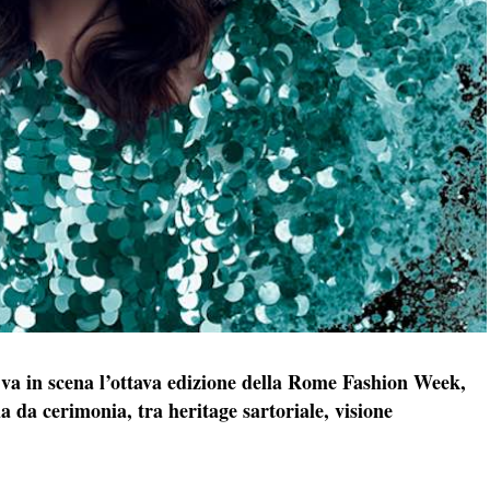
va in scena l’ottava edizione della Rome Fashion Week,
a da cerimonia, tra heritage sartoriale, visione