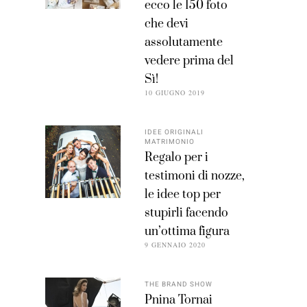
ecco le 150 foto
che devi
assolutamente
vedere prima del
Sì!
10 GIUGNO 2019
IDEE ORIGINALI
MATRIMONIO
Regalo per i
testimoni di nozze,
le idee top per
stupirli facendo
un’ottima figura
9 GENNAIO 2020
THE BRAND SHOW
Pnina Tornai